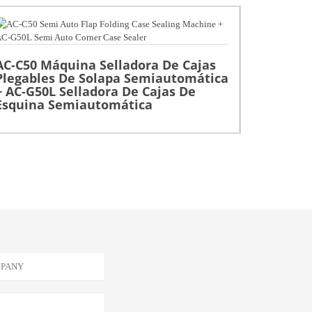
AC-C50 Máquina Selladora De Cajas
AC-A50 
Plegables De Solapa Semiautomática
Semiaut
+ AC-G50L Selladora De Cajas De
Semiaut
Esquina Semiautomática
Bordes