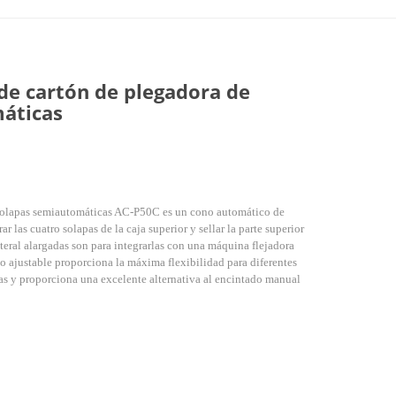
de cartón de plegadora de
áticas
e solapas semiautomáticas AC-P50C es un cono automático de
ar las cuatro solapas de la caja superior y sellar la parte superior
lateral alargadas son para integrarlas con una máquina flejadora
do ajustable proporciona la máxima flexibilidad para diferentes
jas y proporciona una excelente alternativa al encintado manual