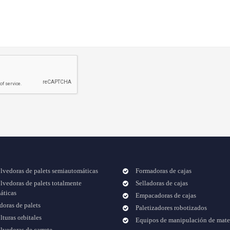
lvedoras de palets semiautomáticas
Formadoras de cajas
vedoras de palets totalmente
Selladoras de cajas
áticas
Empacadoras de cajas
doras de palets
Paletizadores robotizados
turas orbitales
Equipos de manipulación de mate
vedoras de carrete