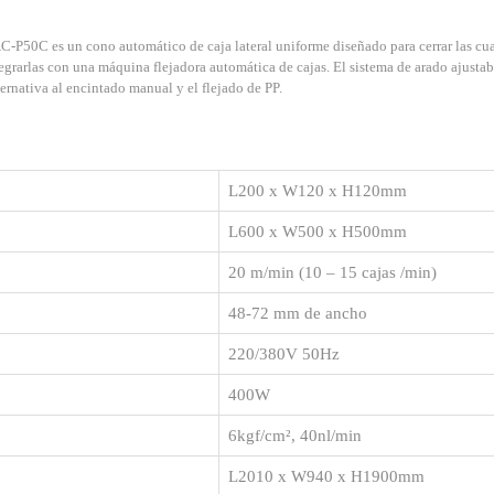
-P50C es un cono automático de caja lateral uniforme diseñado para cerrar las cuatro
ntegrarlas con una máquina flejadora automática de cajas. El sistema de arado ajusta
ernativa al encintado manual y el flejado de PP.
L200 x W120 x H120mm
L600 x W500 x H500mm
20 m/min (10
–
15 cajas /min)
48-72 mm de ancho
220/380V 50Hz
400W
6kgf/cm
²
, 40nl/min
L2010 x W940 x H1900mm