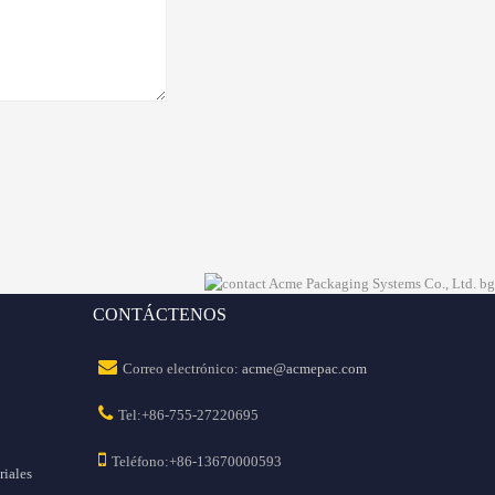
CONTÁCTENOS
Correo electrónico:
acme@acmepac.com
Tel:+86-755-27220695
Teléfono:+86-13670000593
riales