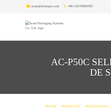
acme@acmepac.com
+86-13670000593
AC-P50C SE
DE 
HOGAR
PRODUCTOS
MÁQUINAS DE C