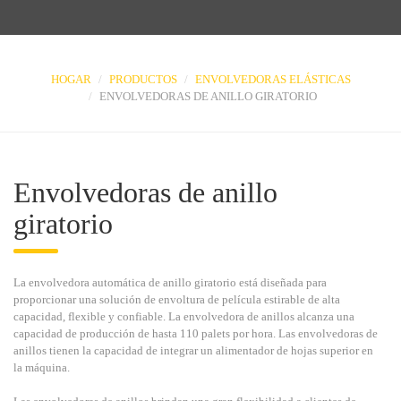
HOGAR
PRODUCTOS
ENVOLVEDORAS ELÁSTICAS
ENVOLVEDORAS DE ANILLO GIRATORIO
Envolvedoras de anillo
giratorio
La envolvedora automática de anillo giratorio está diseñada para
proporcionar una solución de envoltura de película estirable de alta
capacidad, flexible y confiable. La envolvedora de anillos alcanza una
capacidad de producción de hasta 110 palets por hora. Las envolvedoras de
anillos tienen la capacidad de integrar un alimentador de hojas superior en
la máquina.