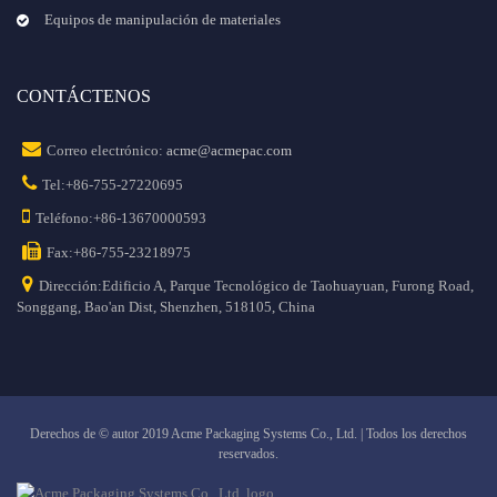
Equipos de manipulación de materiales
CONTÁCTENOS
Correo electrónico:
acme@acmepac.com
Tel:+86-755-27220695
Teléfono:+86-13670000593
Fax:+86-755-23218975
Dirección:Edificio A, Parque Tecnológico de Taohuayuan, Furong Road,
Songgang, Bao'an Dist, Shenzhen, 518105, China
Derechos de © autor 2019 Acme Packaging Systems Co., Ltd. | Todos los derechos
reservados.